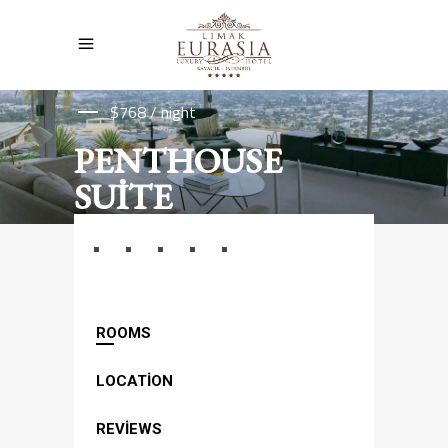
$768 / night
PENTHOUSE
SUITE
ROOMS
LOCATION
REVIEWS