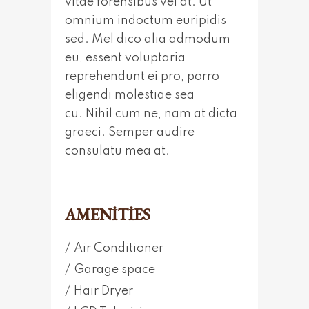
vitae forensibus vel at. Ut
omnium indoctum euripidis
sed. Mel dico alia admodum
eu, essent voluptaria
reprehendunt ei pro, porro
eligendi molestiae sea
cu. Nihil cum ne, nam at dicta
graeci. Semper audire
consulatu mea at.
AMENITIES
Air Conditioner
Garage space
Hair Dryer