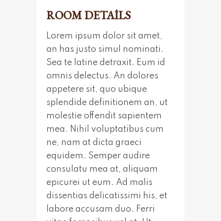
ROOM DETAILS
Lorem ipsum dolor sit amet,
an has justo simul nominati.
Sea te latine detraxit. Eum id
omnis delectus. An dolores
appetere sit, quo ubique
splendide definitionem an, ut
molestie offendit sapientem
mea. Nihil voluptatibus cum
ne, nam at dicta graeci
equidem. Semper audire
consulatu mea at, aliquam
epicurei ut eum. Ad malis
dissentias delicatissimi his, et
labore accusam duo. Ferri