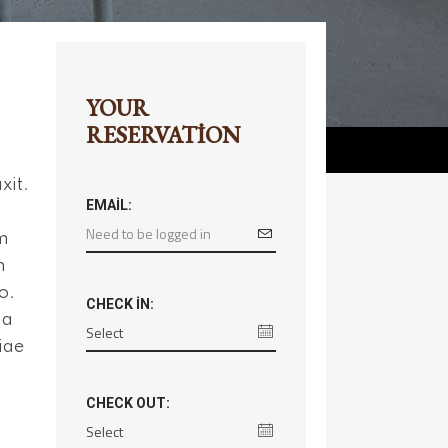
YOUR
RESERVATION
xit.
EMAIL:
um
m
o.
CHECK IN:
ia
iae
.
CHECK OUT: