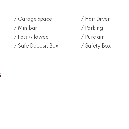
Garage space
Hair Dryer
Minibar
Parking
Pets Allowed
Pure air
Safe Deposit Box
Safety Box
S