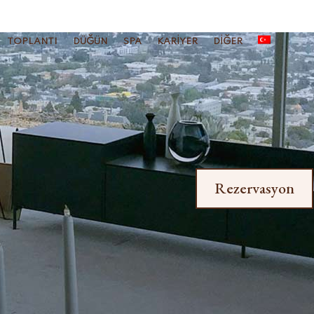
TOPLANTI
DÜĞÜN
SPA
KARIYER
DIĞER
Rezervasyon