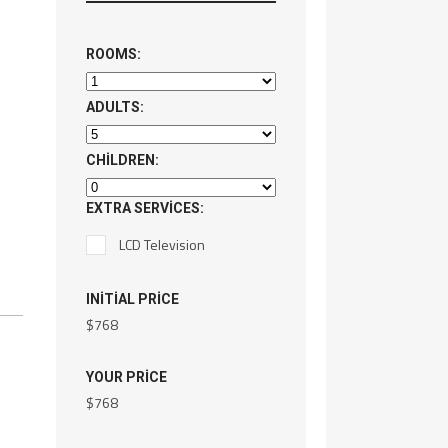
ROOMS:
ADULTS:
CHILDREN:
EXTRA SERVICES:
LCD Television
INITIAL PRICE
$
768
YOUR PRICE
$
768