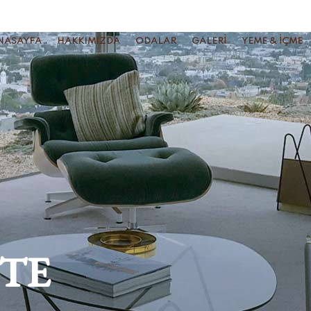
NASAYFA
HAKKIMIZDA
ODALAR
GALERI
YEME & İÇME
TE