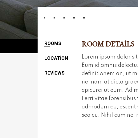
ROOM DETAILS
ROOMS
Lorem ipsum dolor sit 
LOCATION
Eum id omnis delectus
REVIEWS
definitionem an, ut m
ne, nam at dicta gra
epicurei ut eum. Ad ma
Ferri vitae forensibus
admodum eu, essent v
sea cu. Nihil cum ne,