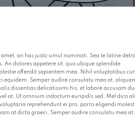
amet, an has justo simul nominati. Sea te latine detra
. An dolores appetere sit, quo ubique splendide
olestie offendit sapientem mea. Nihil voluptatibus c
eci equidem. Semper audire consulatu mea at, aliqua
lis dissentias delicatissimi his, et labore accusam du
 vel at. Ut omnium indoctum euripidis sed. Mel dico al
oluptaria reprehendunt ei pro, porro eligendi molest
 nam at dicta graeci. Semper audire consulatu mea at