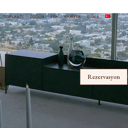
TOPLANTI
DÜĞÜN
SPA
KARIYER
DIĞER
Rezervasyon