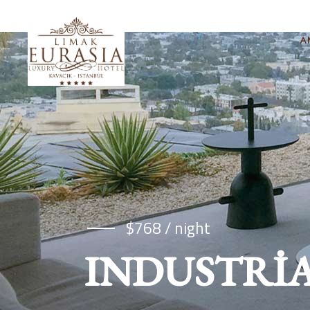
A
$768 / night
INDUSTRI