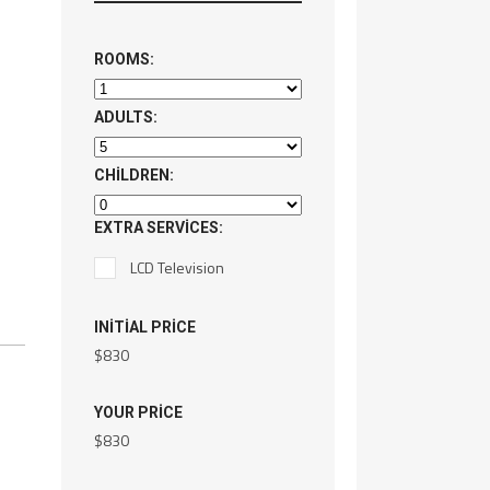
ROOMS:
ADULTS:
CHILDREN:
EXTRA SERVICES:
LCD Television
INITIAL PRICE
$
830
YOUR PRICE
$
830