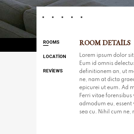
ROOM DETAILS
ROOMS
Lorem ipsum dolor sit 
LOCATION
Eum id omnis delectus
REVIEWS
definitionem an, ut m
ne, nam at dicta gra
epicurei ut eum. Ad ma
Ferri vitae forensibus
admodum eu, essent v
sea cu. Nihil cum ne,