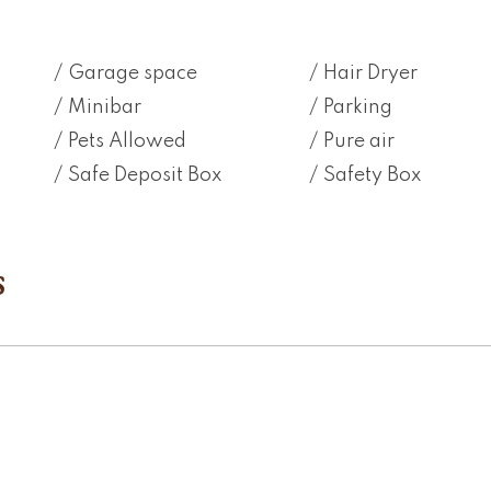
Garage space
Hair Dryer
Minibar
Parking
Pets Allowed
Pure air
Safe Deposit Box
Safety Box
S