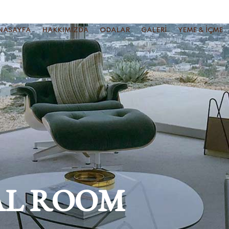
NASAYFA
HAKKIMIZDA
ODALAR
GALERI
YEME & İÇME
AL ROOM