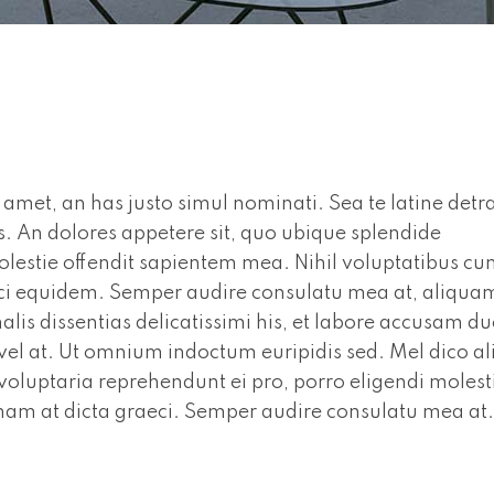
amet, an has justo simul nominati. Sea te latine detra
. An dolores appetere sit, quo ubique splendide
olestie offendit sapientem mea. Nihil voluptatibus c
eci equidem. Semper audire consulatu mea at, aliqua
lis dissentias delicatissimi his, et labore accusam du
 vel at. Ut omnium indoctum euripidis sed. Mel dico al
oluptaria reprehendunt ei pro, porro eligendi molest
 nam at dicta graeci. Semper audire consulatu mea at