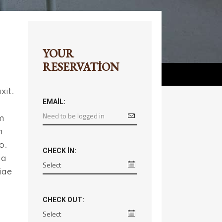
YOUR
RESERVATION
xit.
EMAIL:
um
m
o.
CHECK IN:
ia
iae
.
CHECK OUT: