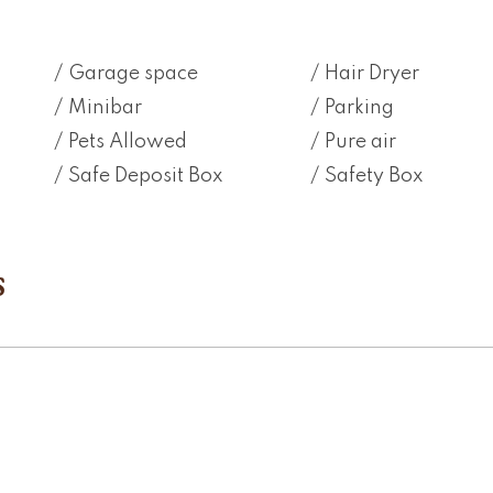
Garage space
Hair Dryer
Minibar
Parking
Pets Allowed
Pure air
Safe Deposit Box
Safety Box
S