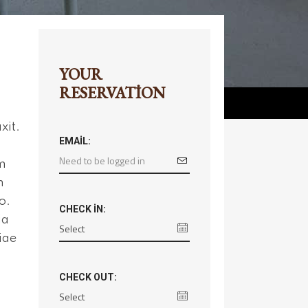
YOUR
RESERVATION
xit.
EMAIL:
um
m
o.
CHECK IN:
ia
iae
.
CHECK OUT: