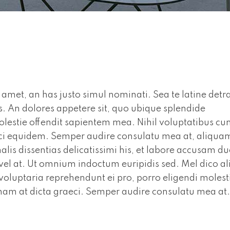
amet, an has justo simul nominati. Sea te latine detra
. An dolores appetere sit, quo ubique splendide
olestie offendit sapientem mea. Nihil voluptatibus c
eci equidem. Semper audire consulatu mea at, aliqua
lis dissentias delicatissimi his, et labore accusam du
 vel at. Ut omnium indoctum euripidis sed. Mel dico al
oluptaria reprehendunt ei pro, porro eligendi molest
 nam at dicta graeci. Semper audire consulatu mea at