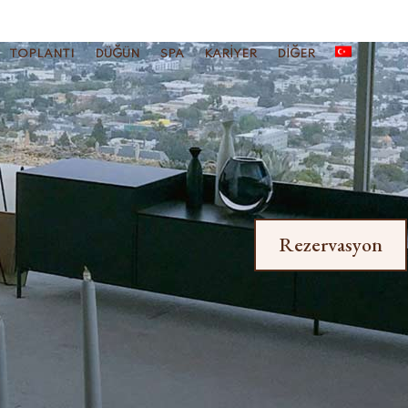
TOPLANTI
DÜĞÜN
SPA
KARIYER
DIĞER
Rezervasyon