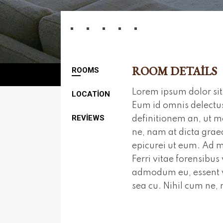
ROOM DETAILS
ROOMS
Lorem ipsum dolor sit 
LOCATION
Eum id omnis delectus
REVIEWS
definitionem an, ut m
ne, nam at dicta gra
epicurei ut eum. Ad ma
Ferri vitae forensibus
admodum eu, essent v
sea cu. Nihil cum ne,