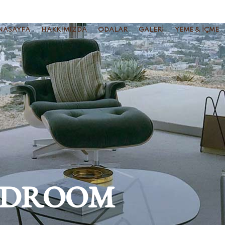
NASAYFA
HAKKIMIZDA
ODALAR
GALERI
YEME & İÇME
EDROOM