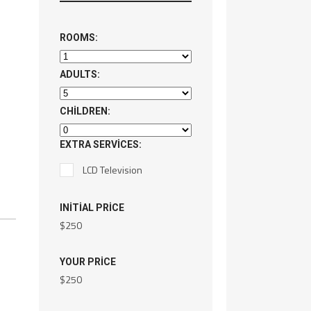
ROOMS:
ADULTS:
CHILDREN:
EXTRA SERVICES:
LCD Television
INITIAL PRICE
$
250
YOUR PRICE
$
250