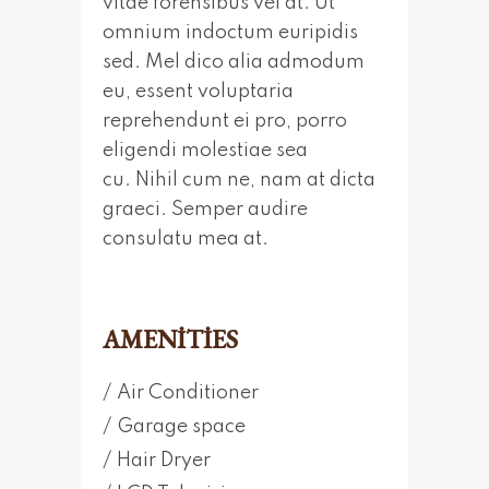
vitae forensibus vel at. Ut
omnium indoctum euripidis
sed. Mel dico alia admodum
eu, essent voluptaria
reprehendunt ei pro, porro
eligendi molestiae sea
cu. Nihil cum ne, nam at dicta
graeci. Semper audire
consulatu mea at.
AMENITIES
Air Conditioner
Garage space
Hair Dryer