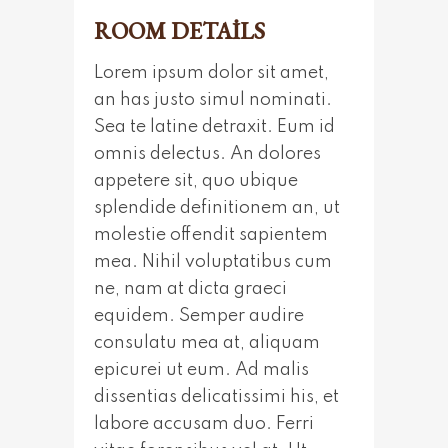
ROOM DETAILS
Lorem ipsum dolor sit amet,
an has justo simul nominati.
Sea te latine detraxit. Eum id
omnis delectus. An dolores
appetere sit, quo ubique
splendide definitionem an, ut
molestie offendit sapientem
mea. Nihil voluptatibus cum
ne, nam at dicta graeci
equidem. Semper audire
consulatu mea at, aliquam
epicurei ut eum. Ad malis
dissentias delicatissimi his, et
labore accusam duo. Ferri