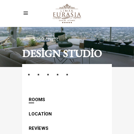
$768 / night
DESIGN STUDIO
ROOMS
LOCATION
REVIEWS